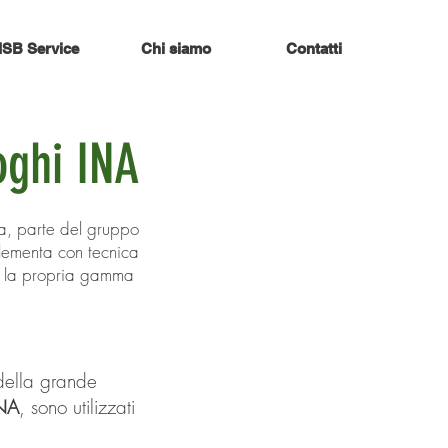
ISB Service
Chi siamo
Contatti
oghi INA
ia, parte del gruppo
plementa con tecnica
e la propria gamma
della grande
INA
, sono utilizzati