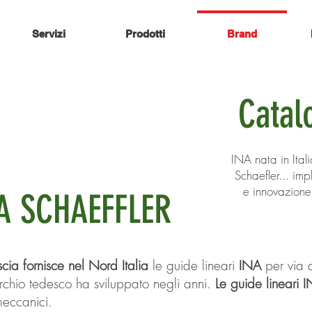
Servizi
Prodotti
Brand
Guide lineari
Catal
INA nata in Ital
Schaefler... im
e innovazion
NA
SCHAEFFLER
ia fornisce nel Nord Italia
le guide lineari
INA
per via 
archio tedesco ha sviluppato negli anni.
Le guide lineari 
 meccanici.