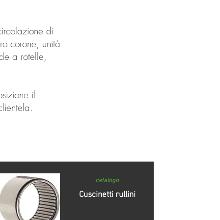
circolazione di
tro corone, unità
de a rotelle,
sizione il
lientela.
catalogo
Cuscinetti rullini