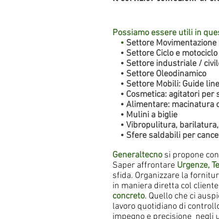
Possiamo essere utili in ques
•
Settore Movimentazione 
• Settore Ciclo e motociclo
• Settore industriale / civil
• Settore Oleodinamico
• Settore Mobili: Guide linea
• Cosmetica: agitatori per sm
• Alimentare: macinatura ca
• Mulini a biglie
• Vibropulitura, barilatura,
• Sfere saldabili per cancel
Generaltecno
si propone con 
Saper affrontare
Urgenze, Te
sfida. Organizzare la fornitu
in maniera diretta col clien
concreto
. Quello che ci ausp
lavoro quotidiano di control
impegno e precisione negli uf