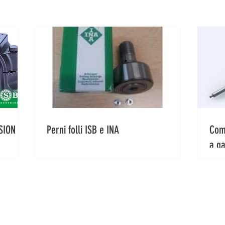
SION
Perni folli ISB e INA
Comp
a g