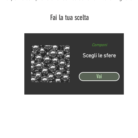
Fai la tua scelta
Componi
Scegli le sfere
Vai