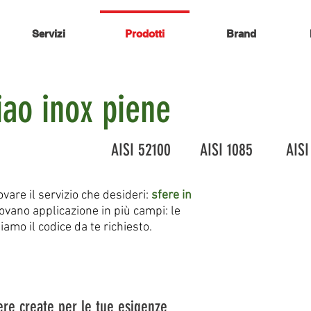
Servizi
Prodotti
Brand
ciao inox piene
Brescia
AISI 52100 AISI 1085 AISI 
are il servizio che desideri:
sfere in
ovano applicazione in più campi: le
iamo il codice da te richiesto.
fere create per le tue esigenze