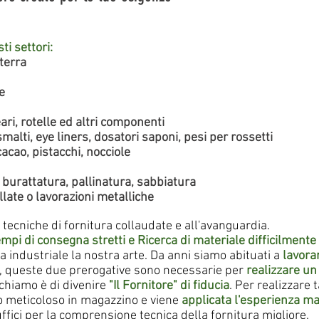
ti settori:
terra
e
ri, rotelle ed altri componenti
alti, eye liners, dosatori saponi, pesi per rossetti
cao, pistacchi, nocciole
 burattatura, pallinatura, sabbiatura
late o lavorazioni metalliche
tecniche di fornitura collaudate e all'avanguardia.
mpi di consegna stretti e Ricerca di materiale difficilmente
ra industriale la nostra arte. Da anni siamo abituati a
lavora
te, queste due prerogative sono necessarie per
realizzare un 
ichiamo è di divenire
"Il Fornitore" di fiducia
. Per realizzare 
lo meticoloso in magazzino e viene
applicata l'esperienza m
fici per la comprensione tecnica della fornitura migliore.