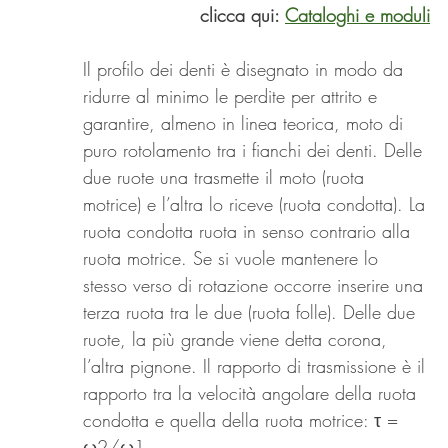
                               
 clicca qui: 
Cataloghi e moduli
Il profilo dei denti è disegnato in modo da 
ridurre al minimo le perdite per attrito e 
garantire, almeno in linea teorica, moto di 
puro rotolamento tra i fianchi dei denti. Delle 
due ruote una trasmette il moto (ruota 
motrice) e l’altra lo riceve (ruota condotta). La 
ruota condotta ruota in senso contrario alla 
ruota motrice. Se si vuole mantenere lo 
stesso verso di rotazione occorre inserire una 
terza ruota tra le due (ruota folle). Delle due 
ruote, la più grande viene detta corona, 
l’altra pignone. Il rapporto di trasmissione è il 
rapporto tra la velocità angolare della ruota 
condotta e quella della ruota motrice: τ = 
ω2/ω1 