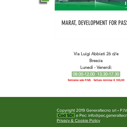
MARAT, DEVELOPMENT FOR PAS
Via Luigi Abbiati 26 d/e
Brescia
Lunedì - Venerdì:
08.00-12.00
13.30-17.30
forniamo solo P.IVA
-
fattura minima: € 100,00
Copyright 2019 Generaltecno srl • P
Cod SDI
e Pec:
info@pec.generaltecn
Privacy & Cookie Policy