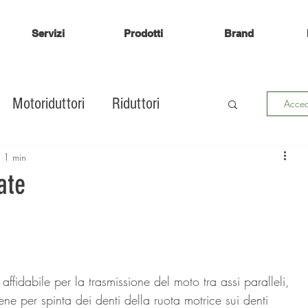
Servizi
Prodotti
Brand
Motoriduttori
Riduttori
Accedi
uscinetti
Pulegge
ingranaggi
: 1 min
ate
llo
affidabile per la trasmissione del moto tra assi paralleli, 
ene per spinta dei denti della ruota motrice sui denti 