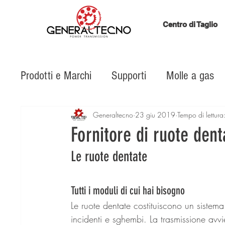
Centro di Taglio
Prodotti e Marchi
Supporti
Molle a gas
Sistemi lineari
Cinghie
Catene
C
Generaltecno
23 giu 2019
Tempo di lettura
Fornitore di ruote dent
Le ruote dentate
ISB in Action
manifattura additiva a meta
Tutti i moduli di cui hai bisogno
Le ruote dentate costituiscono un sistema 
incidenti e sghembi. La trasmissione avvi