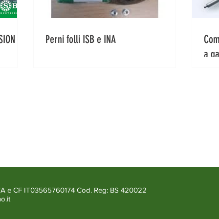
SION
Perni folli ISB e INA
Comp
a g
.IVA e CF IT03565760174 Cod. Reg: BS 420022
o.it