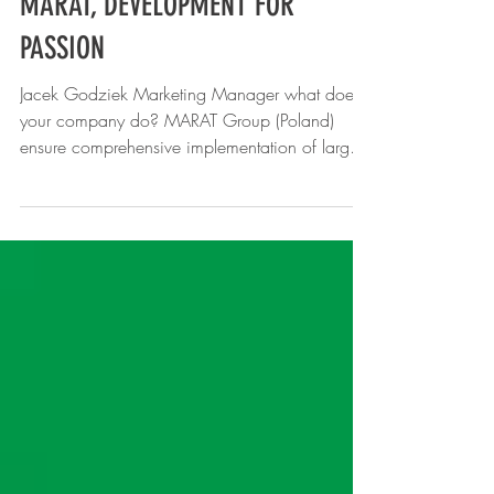
Generaltecno
4 apr 2023
Tempo di lettura: 2 min
MARAT, DEVELOPMENT FOR
PASSION
Jacek Godziek Marketing Manager what does
your company do? MARAT Group (Poland)
ensure comprehensive implementation of large
and...