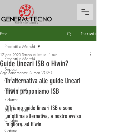
Post
Iscriviti
Prodotti e Marchi
17 gen 2020
Tempo di lettura: 1 min
Prodotti e Marchi
Guide lineari ISB o Hiwin?
Supporti
Aggiornamento:
6 mar 2020
Molle a gas
In alternativa alle guide lineari 
Motoriduttori
Hiwin proponiamo ISB
Riduttori
Offriamo guide lineari ISB e sono 
Sistemi lineari
un'ottima alternativa, a nostro avviso 
Cinghie
migliore, ad Hiwin
Catene