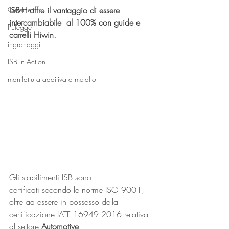
Cuscinetti
ISB-H offre il vantaggio di essere 
intercambiabile  al 100% con guide e 
Pulegge
carrelli Hiwin.
ingranaggi
ISB in Action
manifattura additiva a metallo
Gli stabilimenti ISB sono 
certificati secondo le norme ISO 9001, 
oltre ad essere in possesso della 
certificazione IATF 16949:2016 relativa 
al settore 
Automotive
. 