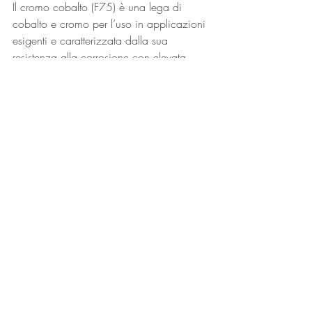
Il cromo cobalto (F75) è una lega di 
cobalto e cromo per l’uso in applicazioni 
esigenti e caratterizzata dalla sua 
resistenza alla corrosione con elevata 
resistenza e resistenza all’usura.
APPLICAZIONE
Ugelli per carburante
Palette guida turbina
SPECIFICHE: