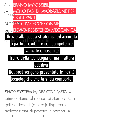
ERANO IMPOSSIBILI
Cuscinetti
MENO FASI DI LAVORAZIONE PER 
Pulegge
OGNI PARTE
ingranaggi
LEAD TIME ECCEZIONALE
ELEVATA RESISTENZA MECCANICA
ISB in Action
 Grazie alla scelta strategica ed accurata 
manifattura additiva a metallo
di partner evoluti e con competenze 
avanzate è possibile 
 fruire della tecnologia di manifattura 
additiva 
 Nel post vengono presentate le novità 
tecnologiche che la sfida comporta 
SHOP SYSTEM by DESKTOP METAL 
è il 
primo sistema al mondo di stampa 3d a 
getto di leganti (binder jetting) per la 
realizzazione di prototipi funzionali e 