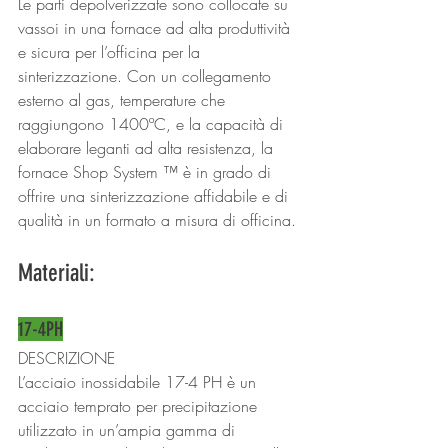
Le parti depolverizzate sono collocate su 
vassoi in una fornace ad alta produttività 
e sicura per l’officina per la 
sinterizzazione. Con un collegamento 
esterno al gas, temperature che 
raggiungono 1400ºC, e la capacità di 
elaborare leganti ad alta resistenza, la 
fornace Shop System ™ è in grado di 
offrire una sinterizzazione affidabile e di 
qualità in un formato a misura di officina.
Materiali:
17-4PH
DESCRIZIONE
L’acciaio inossidabile 17-4 PH è un 
acciaio temprato per precipitazione 
utilizzato in un’ampia gamma di 