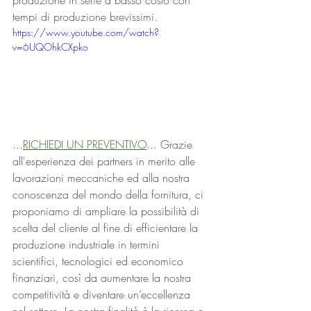
produzione in serie a basso costo con 
tempi di produzione brevissimi.
https://www.youtube.com/watch?
v=6UQOhkCXpko
...
RICHIEDI UN PREVENTIVO
... 
Grazie 
all'esperienza dei partners in merito alle 
lavorazioni meccaniche ed alla nostra 
conoscenza del mondo della fornitura, ci 
proponiamo di ampliare la possibilità di 
scelta del cliente al fine di efficientare la 
produzione industriale in termini 
scientifici, tecnologici ed economico 
finanziari, così da aumentare la nostra 
competitività e diventare un’eccellenza 
nel settore. La nostra finalità è la ricerca e 