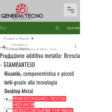
Post
Iscriviti
Prodotti e Marchi
Generaltecno
Prodotti e Marchi
3 apr 2022
Tempo di lettura: 2 min
Produzione additiva metallo: Brescia
Supporti
- STAMPANTE3D
Molle a gas
Ricambi, componentistica e piccoli 
Motoriduttori
lotti grazie alla tecnologia 
Riduttori
Desktop Metal
Sistemi lineari
RENDI ECONOMICI I PICCOLI 
Cinghie
MEDI LAVORI
Catene
PRODUCI GEOMETRIE CHE PRIMA 