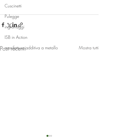
Cuscinetti
Pulegge
ingranaggi
ISB in Action
Post recenti
Mostra tutti
manifattura additiva a metallo