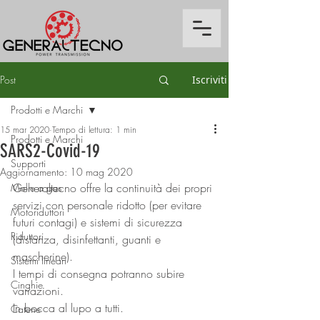
Post
Iscriviti
Prodotti e Marchi
15 mar 2020
Tempo di lettura: 1 min
Prodotti e Marchi
SARS2-Covid-19
Supporti
Aggiornamento:
10 mag 2020
Generaltecno offre la continuità dei propri 
Molle a gas
servizi con personale ridotto (per evitare 
Motoriduttori
futuri contagi) e sistemi di sicurezza 
Riduttori
(distanza, disinfettanti, guanti e 
mascherine).
Sistemi lineari
I tempi di consegna potranno subire 
Cinghie
variazioni.
In bocca al lupo a tutti.
Catene